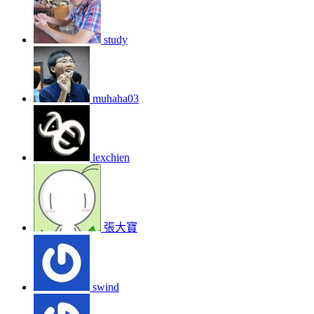
study
muhaha03
lexchien
張大寶
swind