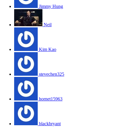
Jimmy Hung
Neil
Kim Kao
stevechen325
hornet15963
blackbryant