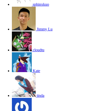
sphinxkuo
Jimmy Lu
cloudtu
Kate
tinda