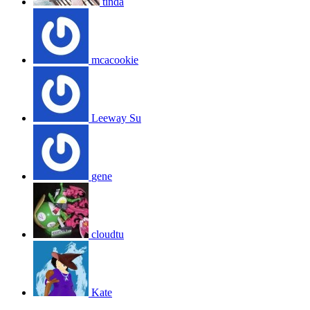
tinda
mcacookie
Leeway Su
gene
cloudtu
Kate