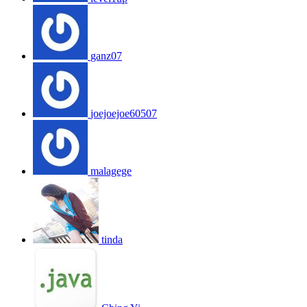
ganz07
joejoejoe60507
malagege
tinda