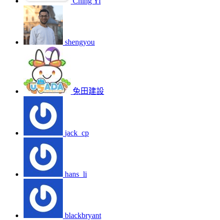
Ching Yi
shengyou
兔田建設
jack_cp
hans_li
blackbryant