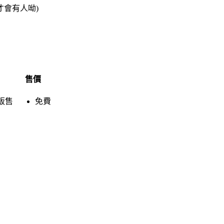
7 點才會有人呦)
售價
販售
免費