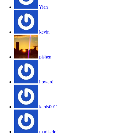
Yian
kevin
pishen
howard
kaols0011
marlistdof