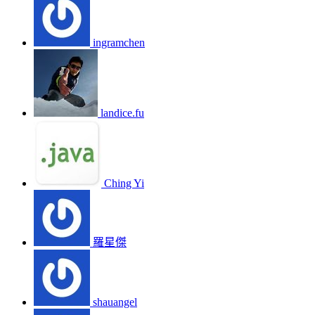
ingramchen
landice.fu
Ching Yi
羅星傑
shauangel