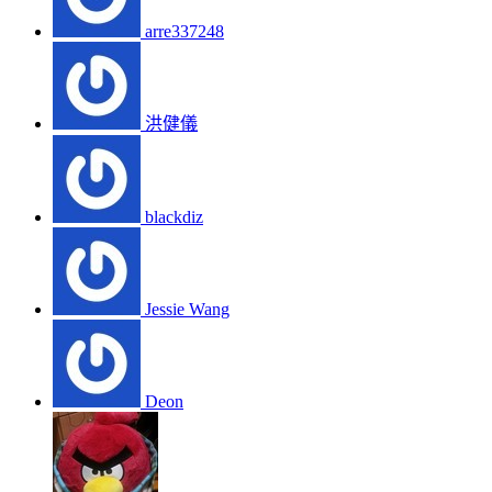
arre337248
洪健儀
blackdiz
Jessie Wang
Deon