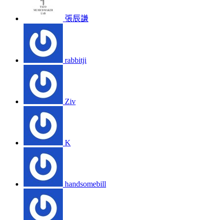
張辰謙
rabbitji
Ziv
K
handsomebill