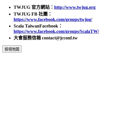
TWJUG 官方網站：
http://www.twjug.org
TWJUG FB 社團：
https://www.facebook.com/groups/twjug/
Scala TaiwanFacebook：
https://www.facebook.com/groups/ScalaTW/
大會服務信箱 contact@jcconf.tw
檢視地圖