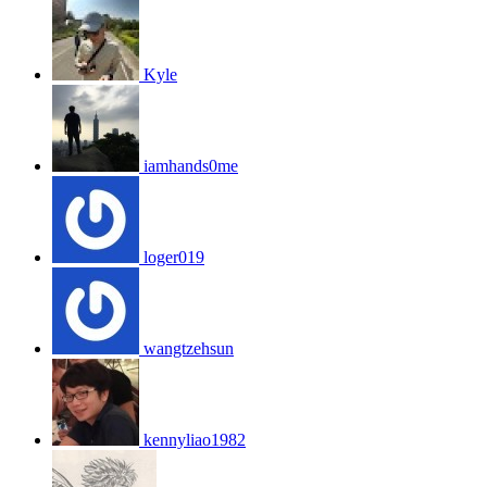
Kyle
iamhands0me
loger019
wangtzehsun
kennyliao1982