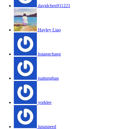
davidchen911221
Hayley Liao
hsiangchang
tsaitunghan
yorklee
lunaspeed