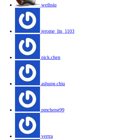
weihsiu
jerome_lin_1103
nick.chen
ashung.chiu
pmcheng99
verrra