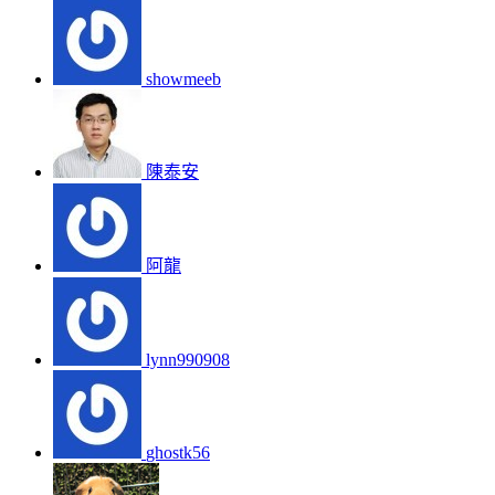
showmeeb
陳泰安
阿龍
lynn990908
ghostk56