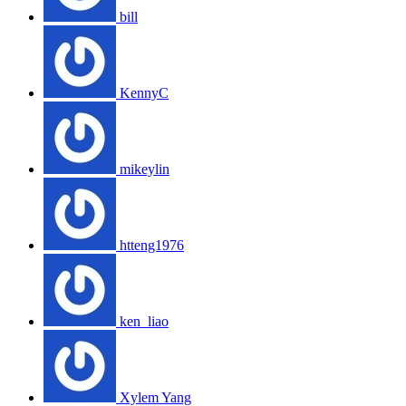
bill
KennyC
mikeylin
htteng1976
ken_liao
Xylem Yang