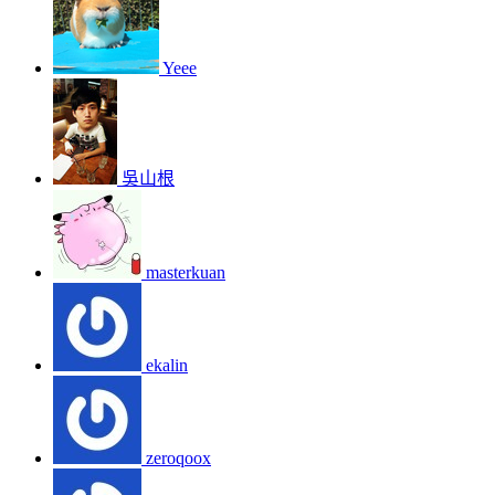
Yeee
吳山根
masterkuan
ekalin
zeroqoox