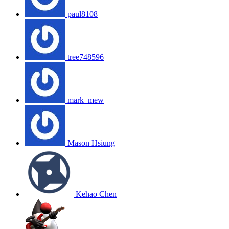
paul8108
tree748596
mark_mew
Mason Hsiung
Kehao Chen