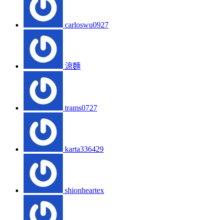
carloswu0927
涼麵
trams0727
karta336429
shionheartex