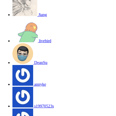
Jiang
livebird
DeanSu
annyke
s19970523s