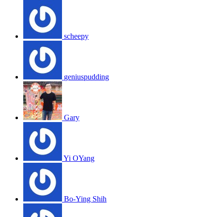
scheepy
geniuspudding
Gary
Yi OYang
Bo-Ying Shih