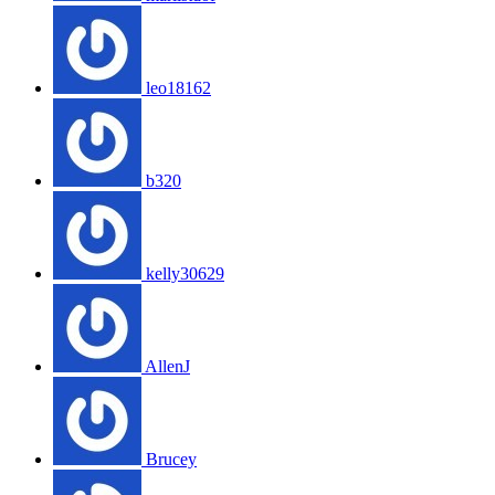
leo18162
b320
kelly30629
AllenJ
Brucey