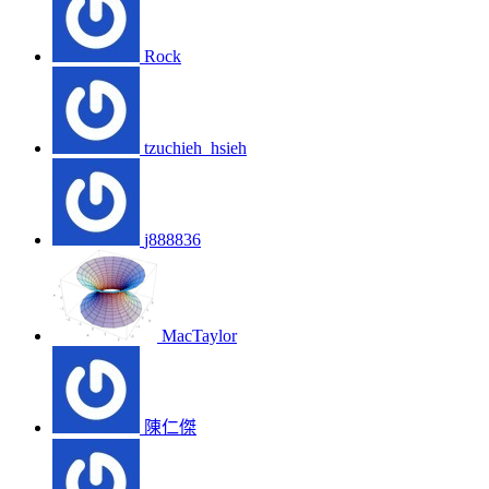
Rock
tzuchieh_hsieh
j888836
MacTaylor
陳仁傑