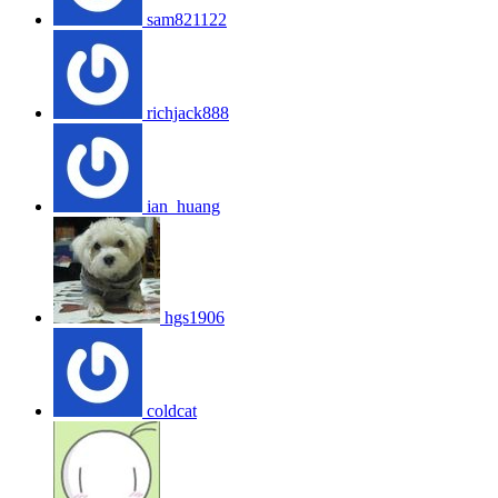
sam821122
richjack888
ian_huang
hgs1906
coldcat