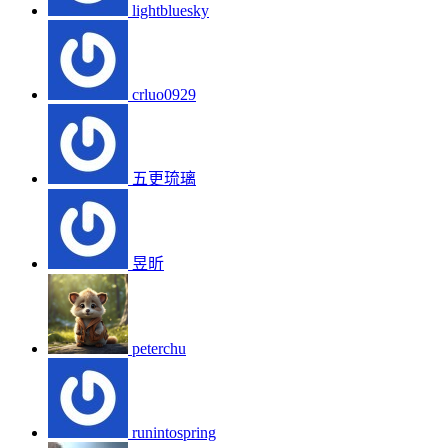
lightbluesky
crluo0929
五更琉璃
昱昕
peterchu
runintospring