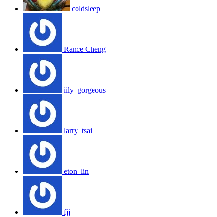
coldsleep
Rance Cheng
iily_gorgeous
larry_tsai
eton_lin
fjj