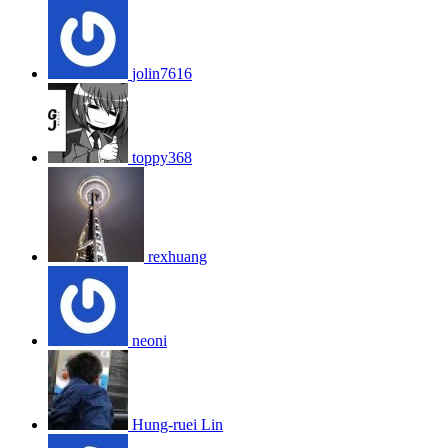
jolin7616
toppy368
rexhuang
neoni
Hung-ruei Lin