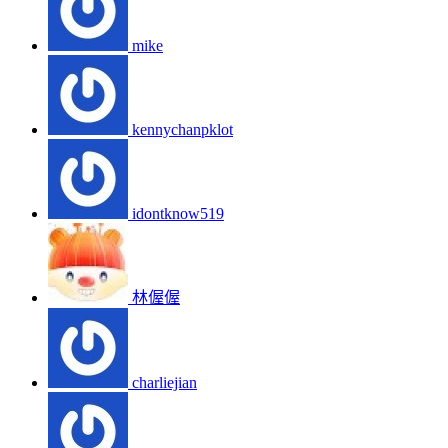
mike
kennychanpklot
idontknow519
林偓偓
charliejian