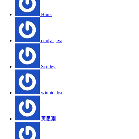
Hank
cindy_java
Scolley
winnie_hsu
黃思淵