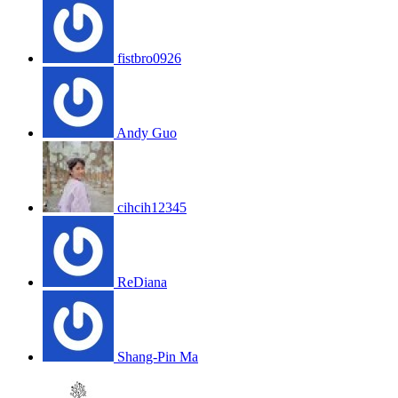
fistbro0926
Andy Guo
cihcih12345
ReDiana
Shang-Pin Ma