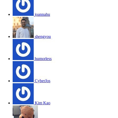
joannahu
shengyou
humorless
CyberJos
Kim Kao