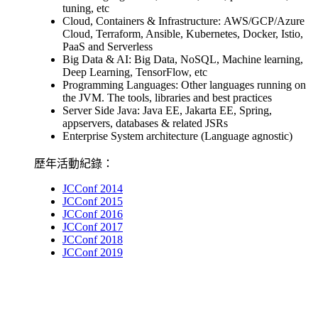
tuning, etc
Cloud, Containers & Infrastructure: AWS/GCP/Azure
Cloud, Terraform, Ansible, Kubernetes, Docker, Istio,
PaaS and Serverless
Big Data & AI: Big Data, NoSQL, Machine learning,
Deep Learning, TensorFlow, etc
Programming Languages: Other languages running on
the JVM. The tools, libraries and best practices
Server Side Java: Java EE, Jakarta EE, Spring,
appservers, databases & related JSRs
Enterprise System architecture (Language agnostic)
歷年活動紀錄：
JCConf 2014
JCConf 2015
JCConf 2016
JCConf 2017
JCConf 2018
JCConf 2019