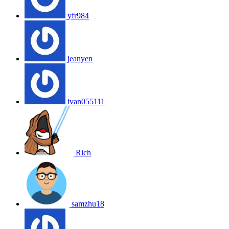
yfr984
jeanyen
ivan055111
Rich
samzhu18