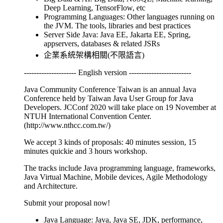
Deep Learning, TensorFlow, etc
Programming Languages: Other languages running on
the JVM. The tools, libraries and best practices
Server Side Java: Java EE, Jakarta EE, Spring,
appservers, databases & related JSRs
企業系統架構相關(不限語言)
--------------------- English version -------------------------
Java Community Conference Taiwan is an annual Java
Conference held by Taiwan Java User Group for Java
Developers. JCConf 2020 will take place on 19 November at
NTUH International Convention Center.
(http://www.nthcc.com.tw/)
We accept 3 kinds of proposals: 40 minutes session, 15
minutes quickie and 3 hours workshop.
The tracks include Java programming language, frameworks,
Java Virtual Machine, Mobile devices, Agile Methodology
and Architecture.
Submit your proposal now!
Java Language: Java, Java SE, JDK, performance,