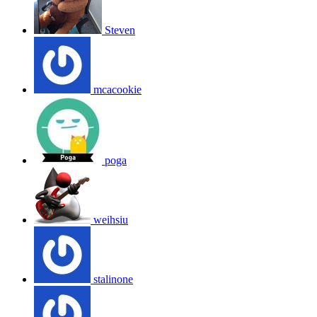
Steven
mcacookie
poga
weihsiu
stalinone