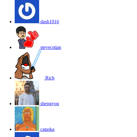
dash1016
stevecstian
Rich
shengyou
cataska