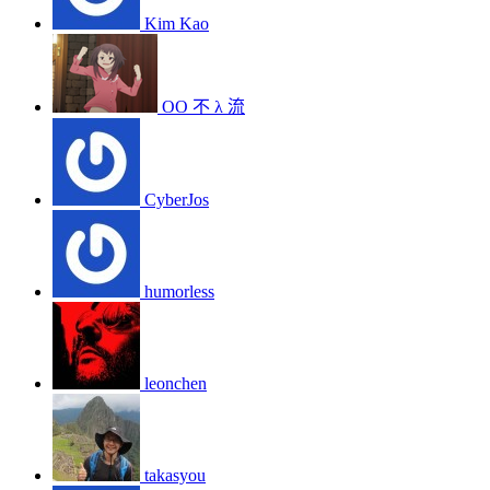
Kim Kao
ΟΟ 不 λ 流
CyberJos
humorless
leonchen
takasyou