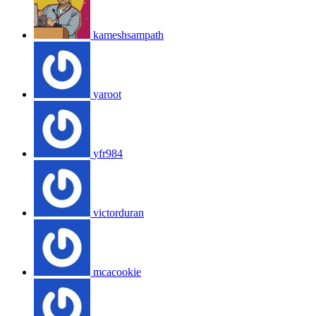
kameshsampath
yaroot
yfr984
victorduran
mcacookie