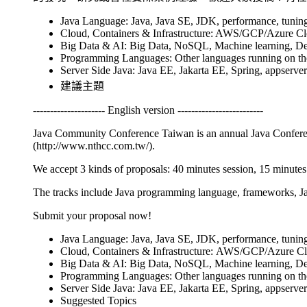
Java Language: Java, Java SE, JDK, performance, tuning
Cloud, Containers & Infrastructure: AWS/GCP/Azure Clou
Big Data & AI: Big Data, NoSQL, Machine learning, De
Programming Languages: Other languages running on the 
Server Side Java: Java EE, Jakarta EE, Spring, appserver
建議主題
--------------------- English version -------------------------
Java Community Conference Taiwan is an annual Java Confere
(http://www.nthcc.com.tw/).
We accept 3 kinds of proposals: 40 minutes session, 15 minute
The tracks include Java programming language, frameworks, J
Submit your proposal now!
Java Language: Java, Java SE, JDK, performance, tuning
Cloud, Containers & Infrastructure: AWS/GCP/Azure Clou
Big Data & AI: Big Data, NoSQL, Machine learning, De
Programming Languages: Other languages running on the 
Server Side Java: Java EE, Jakarta EE, Spring, appserver
Suggested Topics