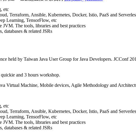
, etc
d, Terraform, Ansible, Kubernetes, Docker, Istio, PaaS and Serverles
ep Learning, TensorFlow, etc
JVM. The tools, libraries and best practices
s, databases & related JSRs
nce held by Taiwan Java User Group for Java Developers. JCConf 201
s quickie and 3 hours workshop.
ava Virtual Machine, Mobile devices, Agile Methodology and Architect
, etc
d, Terraform, Ansible, Kubernetes, Docker, Istio, PaaS and Serverle
ep Learning, TensorFlow, etc
JVM. The tools, libraries and best practices
s, databases & related JSRs