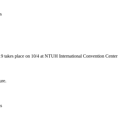
s
9 takes place on 10/4 at NTUH International Convention Center
ure.
ss