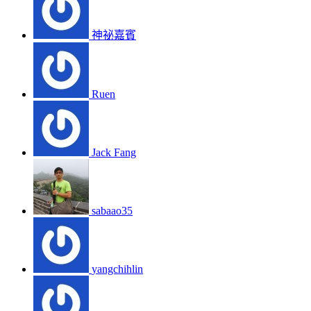
神祕嘉賓
Ruen
Jack Fang
sabaao35
yangchihlin