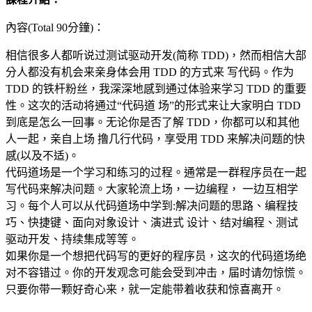
內容(Total 90分鐘)：
相信很多人都听说过测试驱动开发(简称 TDD)，然而相信大部
分人都没有机会来亲身体会用 TDD 的方式来 写代码。作为
TDD 的铁杆粉丝，我深深地感到通过体验来学习 TDD 的重要
性。这次的活动将通过“代码道 场”的形式来让大家明白 TDD
到底是怎么一回事。无论你是否了解 TDD，你都可以和其他
人一起，亲自上场 撸几行代码，享受用 TDD 来解决问题的快
感(以及不适)。
代码道场是一个学习和练习的过程。通常是一群程序员在一起
写代码来解决问题。大家轮流上场，一边编程， 一边互相学
习。每个人可以从代码道场中学到:解决问题的思路、编程技
巧、快捷键、面向对象设计、演进式 设计、结对编程、测试
驱动开发、持续集成等等。
如果你是一个想把代码写的更好的程序员，这次的代码道场绝
对不容错过。你的开发观念可能会受到冲击，届时请勿惊慌。
只要你带一颗好奇心来，就一定能带着收获和惊喜离开。