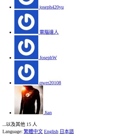
joseph420yu
電腦達人
JosephW
qwer20108
Jian
...以及其他 15 人
Language:
繁體中文
English
日本語