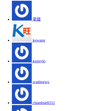
安誼
kewang
kennylo
waitingwu
chianhsieh511